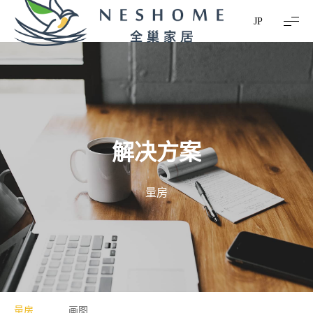
JP
解
决
方
案
量
房
量房
画图